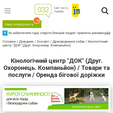
18
Наші спецпроєкти
Я
Як забезпечити гідну старість близькій людині: практичні рекомендації
Головна
Довідник
Зоосвіт
Дресирування собак
Кінологічний
центр "ДОК" (Друг. Охоронець. Компаньйон)
Кінологічний центр "ДОК" (Друг.
Охоронець. Компаньйон) / Товари та
послуги / Оренда бігової доріжки