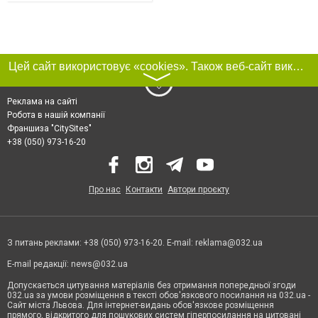
Цей сайт використовує «cookies». Також веб-сайт використовує інтернет-сервіс для збору технічних даних стосовно відвідувачів з метою отримання маркетингової та статистичної інформації. Умови обробки даних відвідувачів сайту див.
〉
Реклама на сайті
Робота в нашій компанії
Франшиза "CitySites"
+38 (050) 973-16-20
Про нас
Контакти
Автори проєкту
З питань реклами: +38 (050) 973-16-20. E-mail:
reklama@032.ua
E-mail редакції:
news@032.ua
Допускається цитування матеріалів без отримання попередньої згоди
032.ua за умови розміщення в тексті обов'язкового посилання на 032.ua -
Сайт міста Львова. Для інтернет-видань обов'язкове розміщення
прямого, відкритого для пошукових систем гіперпосилання на цитовані